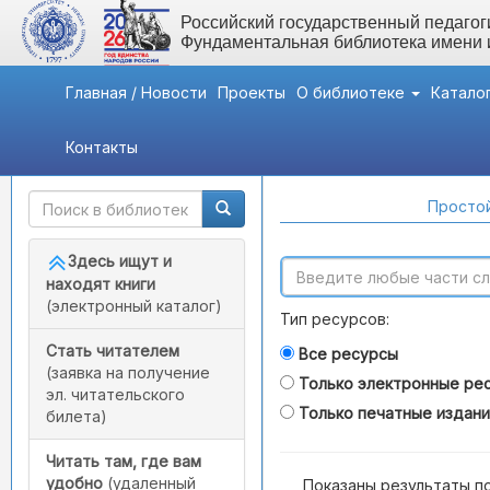
Российский государственный педагоги
Фундаментальная библиотека имени
Главная / Новости
Проекты
О библиотеке
Катало
Контакты
Быстрый доступ
Поиск по каталогам
Простой
Здесь ищут и
находят книги
(электронный каталог)
Тип ресурсов:
Стать читателем
Все ресурсы
(заявка на получение
Только электронные ре
эл. читательского
Только печатные издан
билета)
Читать там, где вам
удобно
(удаленный
Показаны результаты п