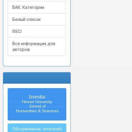
ВАК. Категории
Белый список
RSCI
Вся информация для
авторов
Izvestia:
Herzen University
Journal of
Humanities & Sciences
Обслуживание читателей