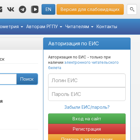
EN
Версия для слабовидящих
кометрия
Авторам РГПУ
Читателям
Контакты
Авторизация по ЕИС
Авторизация по ЕИС - только при
ск
наличии
электронного читательского
билета
Поиск
я
Забыли ЕИС/пароль?
Регистрация
Помощь в авторизации