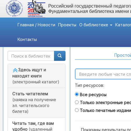
Российский государственный педагоги
Фундаментальная библиотека имени
Главная / Новости
Проекты
О библиотеке
Катало
Контакты
Быстрый доступ
Поиск по каталогам
Простой
Здесь ищут и
находят книги
(электронный каталог)
Тип ресурсов:
Стать читателем
Все ресурсы
(заявка на получение
Только электронные ре
эл. читательского
Только печатные издан
билета)
Читать там, где вам
удобно
(удаленный
Показаны результаты п