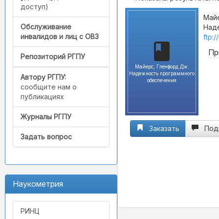
доступ)
Май
Обслуживание
Наде
инвалидов и лиц с ОВЗ
ftp:
Пр
Репозиторий РГПУ
Майерс, Гленфорд Дж.
Надежность программного
Автору РГПУ:
обеспечения
сообщите нам о
публикациях
Журналы РГПУ
Заказать
Под
Задать вопрос
Наукометрия
РИНЦ