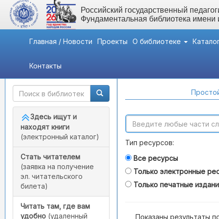
Российский государственный педагоги
Фундаментальная библиотека имени
Главная / Новости
Проекты
О библиотеке
Катало
Контакты
Быстрый доступ
Поиск по каталогам
Простой
Здесь ищут и
находят книги
(электронный каталог)
Тип ресурсов:
Стать читателем
Все ресурсы
(заявка на получение
Только электронные ре
эл. читательского
Только печатные издан
билета)
Читать там, где вам
удобно
(удаленный
Показаны результаты п