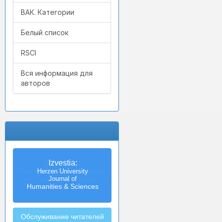
ВАК. Категории
Белый список
RSCI
Вся информация для
авторов
Izvestia:
Herzen University
Journal of
Humanities & Sciences
Обслуживание читателей