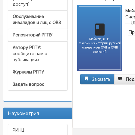
доступ)
Майк
Обслуживание
Очер
инвалидов и лиц с ОВЗ
— U
Пр
Репозиторий РГПУ
Майков, Л. Н.
Очерки из истории русской
Автору РГПУ:
литературы XVII и XVIII
столетий
сообщите нам о
публикациях
Журналы РГПУ
Заказать
Под
Задать вопрос
Наукометрия
РИНЦ