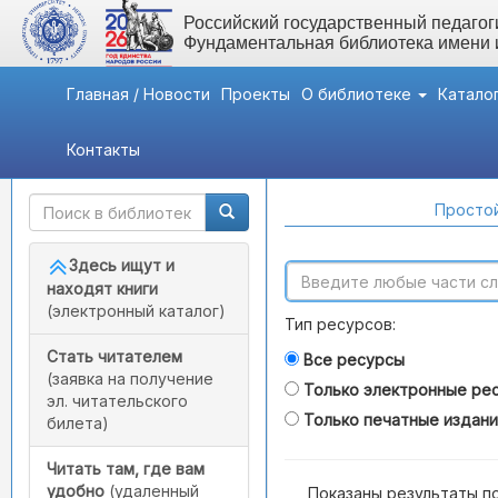
Российский государственный педагоги
Фундаментальная библиотека имени
Главная / Новости
Проекты
О библиотеке
Катало
Контакты
Быстрый доступ
Поиск по каталогам
Простой
Здесь ищут и
находят книги
(электронный каталог)
Тип ресурсов:
Стать читателем
Все ресурсы
(заявка на получение
Только электронные ре
эл. читательского
Только печатные издан
билета)
Читать там, где вам
удобно
(удаленный
Показаны результаты п