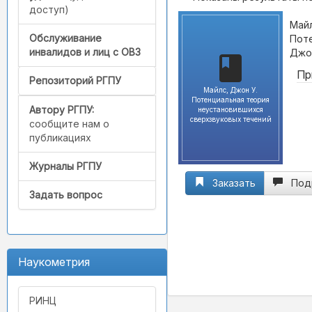
доступ)
Майл
Обслуживание
Поте
инвалидов и лиц с ОВЗ
Джон
Пр
Репозиторий РГПУ
Майлс, Джон У.
Потенциальная теория
Автору РГПУ:
неустановившихся
сверхзвуковых течений
сообщите нам о
публикациях
Журналы РГПУ
Заказать
Под
Задать вопрос
Наукометрия
РИНЦ