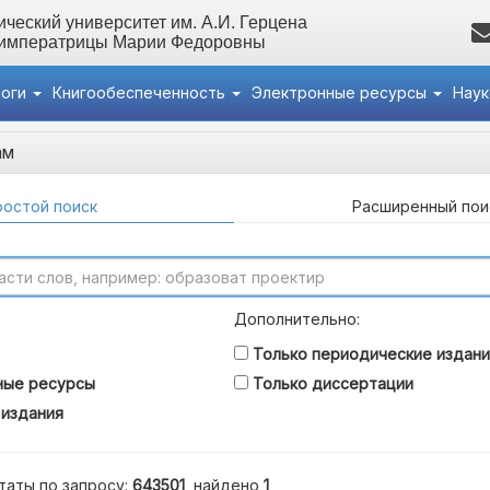
ческий университет им. А.И. Герцена
 императрицы Марии Федоровны
логи
Книгообеспеченность
Электронные ресурсы
Нау
ам
остой поиск
Расширенный пои
Дополнительно:
Только периодические издани
ные ресурсы
Только диссертации
 издания
таты по запросу:
643501
, найдено
1