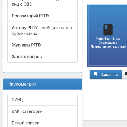
лиц с ОВЗ
Репозиторий РГПУ
Автору РГПУ:
сообщите нам о
публикациях
Майо-Знак Эльза
Освальдовна
Журналы РГПУ
Ленина читает весь мир
Задать вопрос
Заказать
Наукометрия
РИНЦ
ВАК. Категории
Белый список