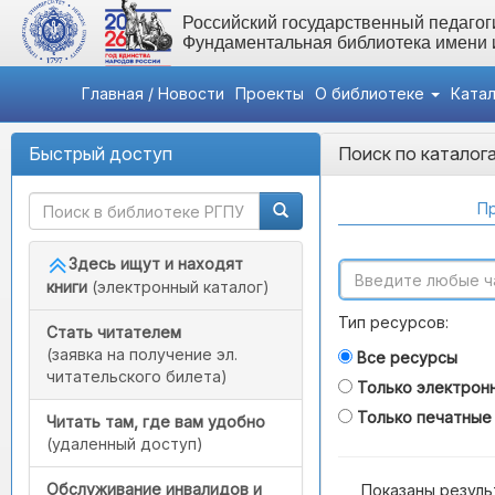
Российский государственный педагоги
Фундаментальная библиотека имени
Главная / Новости
Проекты
О библиотеке
Ката
Быстрый доступ
Поиск по каталог
Пр
Здесь ищут и находят
книги
(электронный каталог)
Тип ресурсов:
Стать читателем
(заявка на получение эл.
Все ресурсы
читательского билета)
Только электрон
Только печатные
Читать там, где вам удобно
(удаленный доступ)
Обслуживание инвалидов и
Показаны резуль