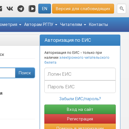
EN
Версия для слабовидящих
кометрия
Авторам РГПУ
Читателям
Контакты
Авторизация по ЕИС
Авторизация по ЕИС - только при
ск
наличии
электронного читательского
билета
Поиск
я
Забыли ЕИС/пароль?
Регистрация
Помощь в авторизации