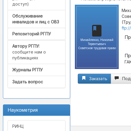
доступ)
Миха
Обслуживание
Сове
инвалидов и лиц с ОВЗ
(Тру
ftp:
Репозиторий РГПУ
Пр
Михайленко, Николай
Терентьевич
Автору РГПУ:
Советское трудовое право
сообщите нам о
Пр
публикациях
ГА
Журналы РГПУ
Заказать
Под
Задать вопрос
Наукометрия
РИНЦ