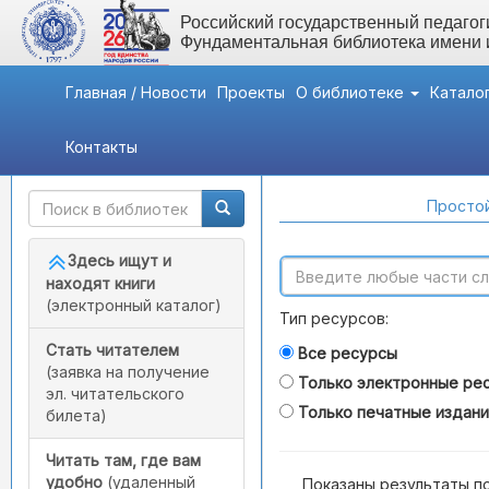
Российский государственный педагоги
Фундаментальная библиотека имени
Главная / Новости
Проекты
О библиотеке
Катало
Контакты
Быстрый доступ
Поиск по каталогам
Простой
Здесь ищут и
находят книги
(электронный каталог)
Тип ресурсов:
Стать читателем
Все ресурсы
(заявка на получение
Только электронные ре
эл. читательского
Только печатные издан
билета)
Читать там, где вам
удобно
(удаленный
Показаны результаты п