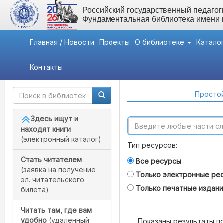
Российский государственный педагоги
Фундаментальная библиотека имени
Главная / Новости
Проекты
О библиотеке
Катало
Контакты
Быстрый доступ
Поиск по каталогам
Простой
Здесь ищут и
находят книги
(электронный каталог)
Тип ресурсов:
Стать читателем
Все ресурсы
(заявка на получение
Только электронные ре
эл. читательского
Только печатные издан
билета)
Читать там, где вам
удобно
(удаленный
Показаны результаты п