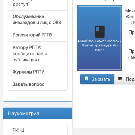
доступ)
Миха
Обслуживание
Желт
инвалидов и лиц с ОВЗ
— U
Пр
Репозиторий РГПУ
Михайлов, Борис Яковлевич
Желтые профлидеры без
Автору РГПУ:
маски
Пр
сообщите нам о
ГА
публикациях
Журналы РГПУ
Заказать
Под
Задать вопрос
Наукометрия
РИНЦ