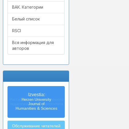
ВАК. Категории
Белый список
RSCI
Вся информация для
авторов
Izvestia:
Herzen University
Journal of
Humanities & Sciences
Обслуживание читателей