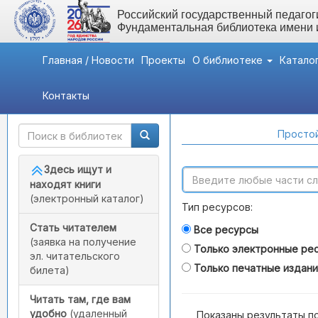
Российский государственный педагоги
Фундаментальная библиотека имени
Главная / Новости
Проекты
О библиотеке
Катало
Контакты
Быстрый доступ
Поиск по каталогам
Простой
Здесь ищут и
находят книги
(электронный каталог)
Тип ресурсов:
Стать читателем
Все ресурсы
(заявка на получение
Только электронные ре
эл. читательского
Только печатные издан
билета)
Читать там, где вам
удобно
(удаленный
Показаны результаты п