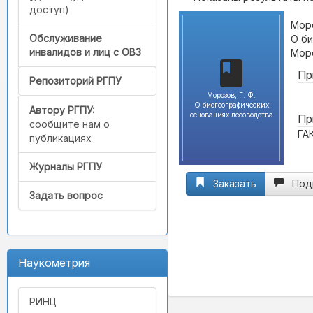
доступ)
Моро
Обслуживание
О би
инвалидов и лиц с ОВЗ
Моро
Пр
Репозиторий РГПУ
Морозов, Г. Ф.
О биогеографических
Автору РГПУ:
основаниях лесоводства
Пр
сообщите нам о
ГА
публикациях
Журналы РГПУ
Заказать
Под
Задать вопрос
Наукометрия
РИНЦ