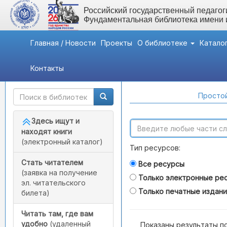
Российский государственный педагоги
Фундаментальная библиотека имени
Главная / Новости
Проекты
О библиотеке
Катало
Контакты
Быстрый доступ
Поиск по каталогам
Простой
Здесь ищут и
находят книги
(электронный каталог)
Тип ресурсов:
Стать читателем
Все ресурсы
(заявка на получение
Только электронные ре
эл. читательского
Только печатные издан
билета)
Читать там, где вам
удобно
(удаленный
Показаны результаты п