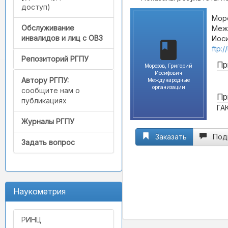
доступ)
Моро
Обслуживание
Межд
инвалидов и лиц с ОВЗ
Иоси
ftp:
Репозиторий РГПУ
Пр
Морозов, Григорий
Иосифович
Автору РГПУ:
Международные
организации
сообщите нам о
Пр
публикациях
ГА
Журналы РГПУ
Заказать
Под
Задать вопрос
Наукометрия
РИНЦ