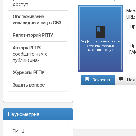
доступ)
Морф
Обслуживание
URL
инвалидов и лиц с ОВЗ
Пр
Репозиторий РГПУ
Морфология, физиология и
Пр
акустика морских
Автору РГПУ:
млекопитающих
ГА
сообщите нам о
публикациях
Журналы РГПУ
Заказать
Под
Задать вопрос
Наукометрия
РИНЦ