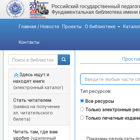
Российский государственный педагоги
Фундаментальная библиотека имени
Главная / Новости
Проекты
О библиотеке
Катало
Контакты
Быстрый доступ
Поиск по каталогам
Простой
Здесь ищут и
находят книги
(электронный каталог)
Тип ресурсов:
Стать читателем
Все ресурсы
(заявка на получение
Только электронные ре
эл. читательского
Только печатные издан
билета)
Читать там, где вам
удобно
(удаленный
Показаны результаты п