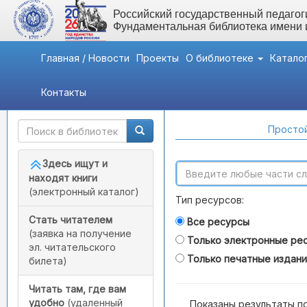
Российский государственный педагоги
Фундаментальная библиотека имени
Главная / Новости
Проекты
О библиотеке
Катало
Контакты
Быстрый доступ
Поиск по каталогам
Простой
Здесь ищут и
находят книги
(электронный каталог)
Тип ресурсов:
Стать читателем
Все ресурсы
(заявка на получение
Только электронные ре
эл. читательского
Только печатные издан
билета)
Читать там, где вам
удобно
(удаленный
Показаны результаты п