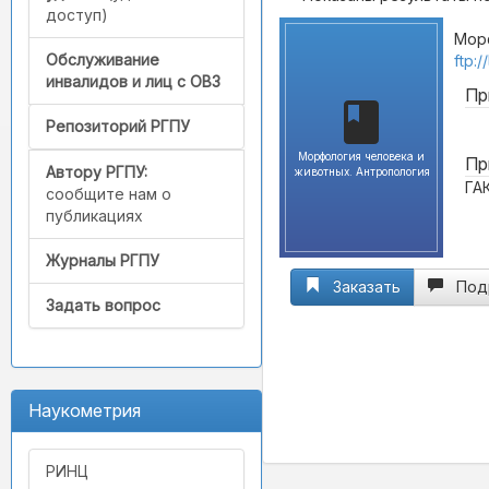
доступ)
Морф
Обслуживание
ftp:
инвалидов и лиц с ОВЗ
Пр
Репозиторий РГПУ
Морфология человека и
Пр
Автору РГПУ:
животных. Антропология
ГА
сообщите нам о
публикациях
Журналы РГПУ
Заказать
Под
Задать вопрос
Наукометрия
РИНЦ