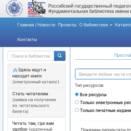
Российский государственный педагоги
Фундаментальная библиотека имени
Главная / Новости
Проекты
О библиотеке
Катало
Контакты
Быстрый доступ
Поиск по каталогам
Простой
Здесь ищут и
находят книги
(электронный каталог)
Тип ресурсов:
Стать читателем
Все ресурсы
(заявка на получение
Только электронные ре
эл. читательского
Только печатные издан
билета)
Читать там, где вам
удобно
(удаленный
Показаны результаты п