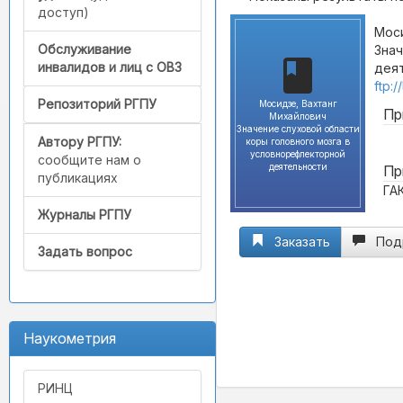
доступ)
Моси
Обслуживание
Знач
инвалидов и лиц с ОВЗ
деят
ftp:
Репозиторий РГПУ
Мосидзе, Вахтанг
Пр
Михайлович
Значение слуховой области
Автору РГПУ:
коры головного мозга в
условнорефлекторной
сообщите нам о
деятельности
Пр
публикациях
ГА
Журналы РГПУ
Заказать
Под
Задать вопрос
Наукометрия
РИНЦ