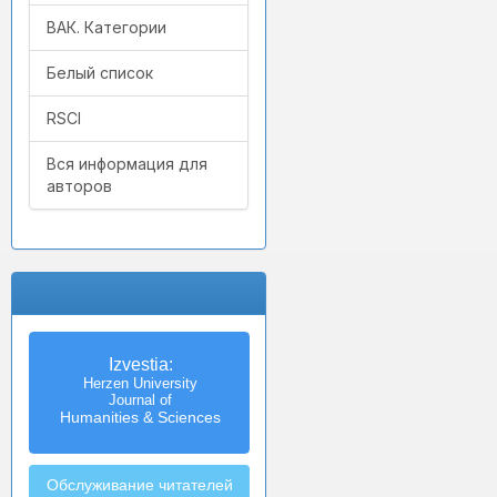
ВАК. Категории
Белый список
RSCI
Вся информация для
авторов
Izvestia:
Herzen University
Journal of
Humanities & Sciences
Обслуживание читателей