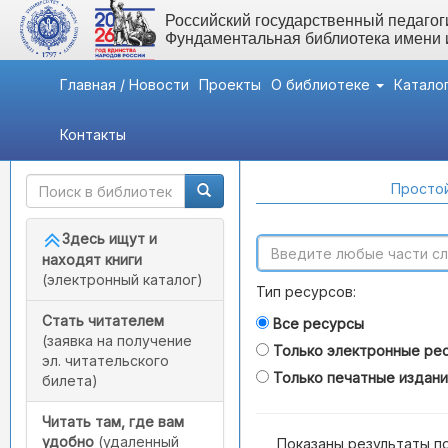
Российский государственный педагоги
Фундаментальная библиотека имени
Главная / Новости
Проекты
О библиотеке
Катало
Контакты
Быстрый доступ
Поиск по каталогам
Простой
Здесь ищут и
находят книги
(электронный каталог)
Тип ресурсов:
Стать читателем
Все ресурсы
(заявка на получение
Только электронные ре
эл. читательского
Только печатные издан
билета)
Читать там, где вам
удобно
(удаленный
Показаны результаты п