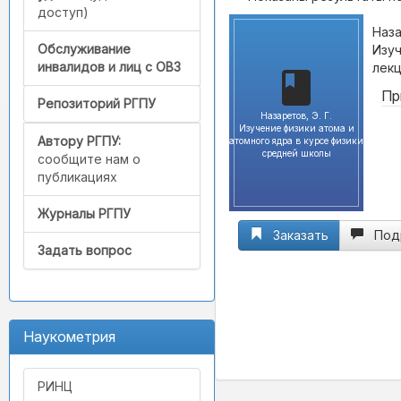
доступ)
Наза
Обслуживание
Изуч
инвалидов и лиц с ОВЗ
лекц
Пр
Репозиторий РГПУ
Назаретов, Э. Г.
Изучение физики атома и
Автору РГПУ:
атомного ядра в курсе физики
средней школы
сообщите нам о
публикациях
Журналы РГПУ
Заказать
Под
Задать вопрос
Наукометрия
РИНЦ