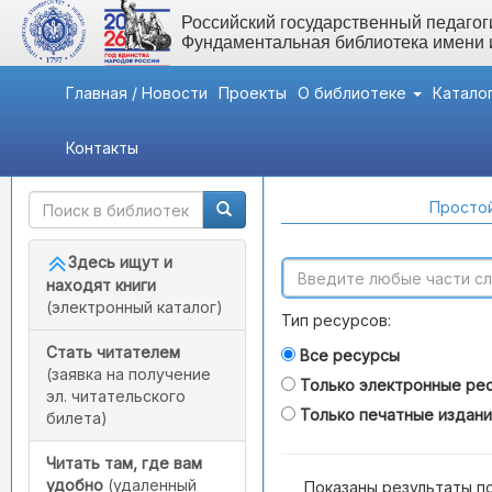
Российский государственный педагоги
Фундаментальная библиотека имени
Главная / Новости
Проекты
О библиотеке
Катало
Контакты
Быстрый доступ
Поиск по каталогам
Простой
Здесь ищут и
находят книги
(электронный каталог)
Тип ресурсов:
Стать читателем
Все ресурсы
(заявка на получение
Только электронные ре
эл. читательского
Только печатные издан
билета)
Читать там, где вам
удобно
(удаленный
Показаны результаты п