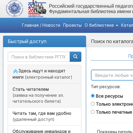
Российский государственный педагоги
Фундаментальная библиотека имени
Главная / Новости
Проекты
О библиотеке
Ката
Быстрый доступ
Поиск по каталог
Пр
Здесь ищут и находят
книги
(электронный каталог)
Тип ресурсов:
Стать читателем
(заявка на получение эл.
Все ресурсы
читательского билета)
Только электрон
Только печатные
Читать там, где вам удобно
(удаленный доступ)
Обслуживание инвалидов и
Показаны резуль