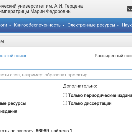
ческий университет им. А.И. Герцена
 императрицы Марии Федоровны
логи
Книгообеспеченность
Электронные ресурсы
Нау
ам
остой поиск
Расширенный пои
Дополнительно:
Только периодические издани
ные ресурсы
Только диссертации
 издания
таты по запросу:
66969
, найдено
1