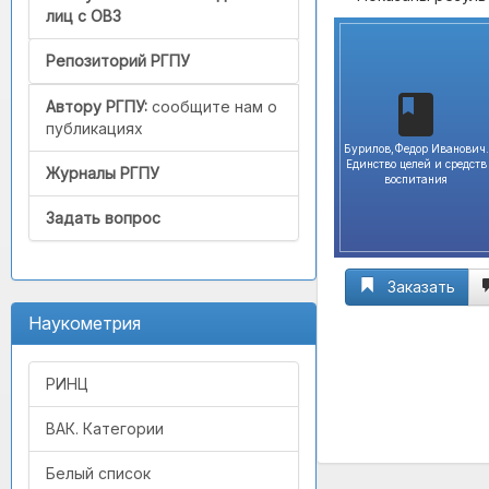
лиц с ОВЗ
Репозиторий РГПУ
Автору РГПУ:
сообщите нам о
публикациях
Бурилов,Федор Иванович.
Единство целей и средств
Журналы РГПУ
воспитания
Задать вопрос
Заказать
Наукометрия
РИНЦ
ВАК. Категории
Белый список