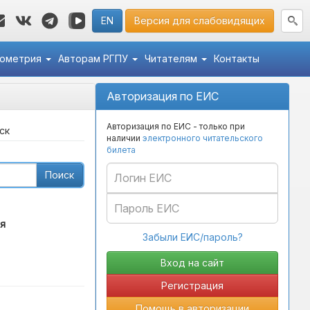
EN
Версия для слабовидящих
кометрия
Авторам РГПУ
Читателям
Контакты
Авторизация по ЕИС
Авторизация по ЕИС - только при
ск
наличии
электронного читательского
билета
Поиск
я
Забыли ЕИС/пароль?
Регистрация
Помощь в авторизации