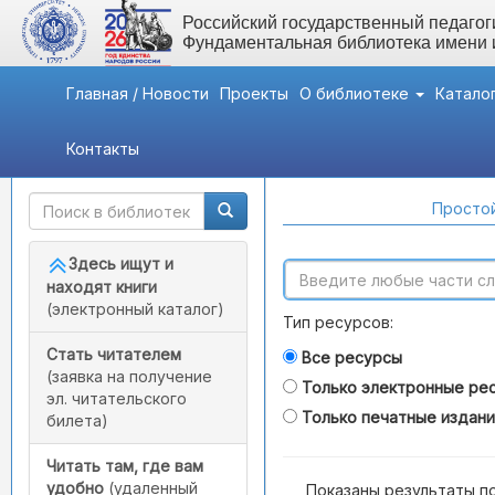
Российский государственный педагоги
Фундаментальная библиотека имени
Главная / Новости
Проекты
О библиотеке
Катало
Контакты
Быстрый доступ
Поиск по каталогам
Простой
Здесь ищут и
находят книги
(электронный каталог)
Тип ресурсов:
Стать читателем
Все ресурсы
(заявка на получение
Только электронные ре
эл. читательского
Только печатные издан
билета)
Читать там, где вам
удобно
(удаленный
Показаны результаты п