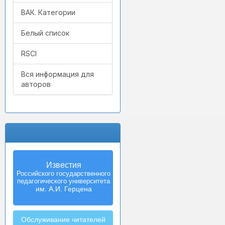
ВАК. Категории
Белый список
RSCI
Вся информация для
авторов
Известия
Izvestia:
Российского государственного
Herzen University
педагогического университета
Journal of
Humanities & Sciences
им. А.И. Герцена
Обслуживание читателей