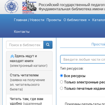
Российский государственный педагоги
Фундаментальная библиотека имени
Главная / Новости
Проекты
О библиотеке
Катало
Контакты
Быстрый доступ
Поиск по каталогам
Простой
Здесь ищут и
находят книги
(электронный каталог)
Тип ресурсов:
Стать читателем
Все ресурсы
(заявка на получение
Только электронные ре
эл. читательского
Только печатные издан
билета)
Читать там, где вам
удобно
(удаленный
Показаны результаты п