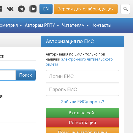
EN
Версия для слабовидящих
кометрия
Авторам РГПУ
Читателям
Контакты
Авторизация по ЕИС
Авторизация по ЕИС - только при
ск
наличии
электронного читательского
билета
Поиск
я
Забыли ЕИС/пароль?
Регистрация
Помощь в авторизации