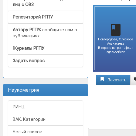
лиц с ОВЗ
Репозиторий РГПУ
Автору РГПУ:
сообщите нам о
публикациях
Новгородова, Элеонора
Афанасьева
Журналы РГПУ
В стране петроглифов и
эдельвейсов
Задать вопрос
Заказать
Наукометрия
РИНЦ
ВАК. Категории
Белый список