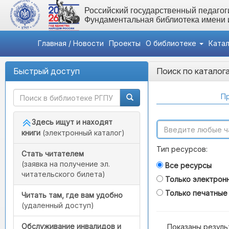
Российский государственный педагоги
Фундаментальная библиотека имени
Главная / Новости
Проекты
О библиотеке
Ката
Быстрый доступ
Поиск по каталог
Пр
Здесь ищут и находят
книги
(электронный каталог)
Тип ресурсов:
Стать читателем
(заявка на получение эл.
Все ресурсы
читательского билета)
Только электрон
Только печатные
Читать там, где вам удобно
(удаленный доступ)
Обслуживание инвалидов и
Показаны резуль