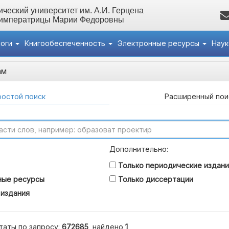
ческий университет им. А.И. Герцена
 императрицы Марии Федоровны
логи
Книгообеспеченность
Электронные ресурсы
Нау
ам
остой поиск
Расширенный пои
Дополнительно:
Только периодические издани
ные ресурсы
Только диссертации
 издания
таты по запросу:
672685
, найдено
1