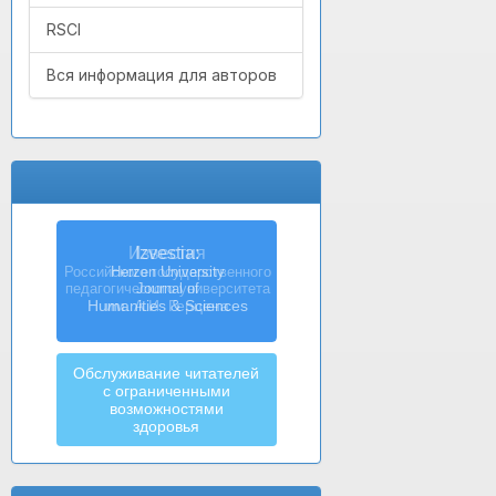
RSCI
Вся информация для авторов
Izvestia:
Herzen University
Journal of
Humanities & Sciences
Обслуживание читателей
с ограниченными
возможностями
здоровья