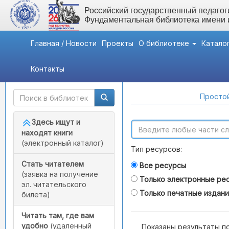
Российский государственный педагоги
Фундаментальная библиотека имени
Главная / Новости
Проекты
О библиотеке
Катало
Контакты
Быстрый доступ
Поиск по каталогам
Простой
Здесь ищут и
находят книги
(электронный каталог)
Тип ресурсов:
Стать читателем
Все ресурсы
(заявка на получение
Только электронные ре
эл. читательского
Только печатные издан
билета)
Читать там, где вам
удобно
(удаленный
Показаны результаты п