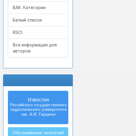
ВАК. Категории
Белый список
RSCI
Вся информация для
авторов
Известия
Izvestia:
Российского государственного
Herzen University
педагогического университета
Journal of
Humanities & Sciences
им. А.И. Герцена
Обслуживание читателей