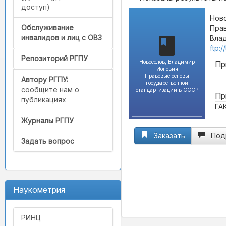
доступ)
Ново
Обслуживание
Прав
инвалидов и лиц с ОВЗ
Влад
ftp:
Репозиторий РГПУ
Новоселов, Владимир
Пр
Ионович
Правовые основы
Автору РГПУ:
государственной
сообщите нам о
стандартизации в СССР
Пр
публикациях
ГА
Журналы РГПУ
Заказать
Под
Задать вопрос
Наукометрия
РИНЦ