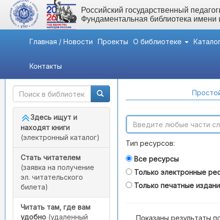
Российский государственный педагоги
Фундаментальная библиотека имени
Главная / Новости
Проекты
О библиотеке
Катало
Контакты
Быстрый доступ
Поиск по каталогам
Простой
Здесь ищут и
находят книги
(электронный каталог)
Тип ресурсов:
Стать читателем
Все ресурсы
(заявка на получение
Только электронные ре
эл. читательского
Только печатные издан
билета)
Читать там, где вам
удобно
(удаленный
Показаны результаты п