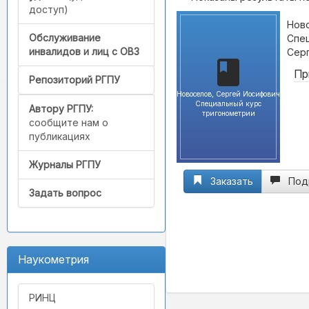
доступ)
Ново
Обслуживание
Спец
инвалидов и лиц с ОВЗ
Серг
Пр
Репозиторий РГПУ
Новоселов, Сергей Иосифович
Специальный курс
Автору РГПУ:
тригонометрии
сообщите нам о
публикациях
Журналы РГПУ
Заказать
Под
Задать вопрос
Наукометрия
РИНЦ