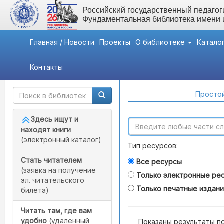
Российский государственный педагоги
Фундаментальная библиотека имени
Главная / Новости
Проекты
О библиотеке
Катало
Контакты
Быстрый доступ
Поиск по каталогам
Простой
Здесь ищут и
находят книги
(электронный каталог)
Тип ресурсов:
Стать читателем
Все ресурсы
(заявка на получение
Только электронные ре
эл. читательского
Только печатные издан
билета)
Читать там, где вам
удобно
(удаленный
Показаны результаты п