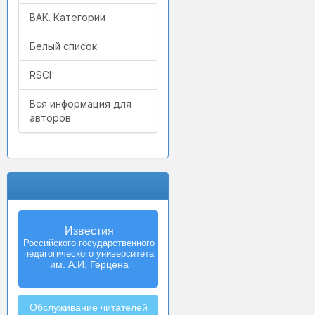
ВАК. Категории
Белый список
RSCI
Вся информация для
авторов
Izvestia:
Herzen University
Journal of
Humanities & Sciences
Обслуживание читателей