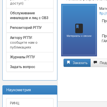
доступ)
Мате
Обслуживание
ftp:
инвалидов и лиц с ОВЗ
Пр
Репозиторий РГПУ
Пр
Материалы к сессии
Автору РГПУ:
ГА
сообщите нам о
публикациях
Журналы РГПУ
Заказать
Под
Задать вопрос
Наукометрия
РИНЦ