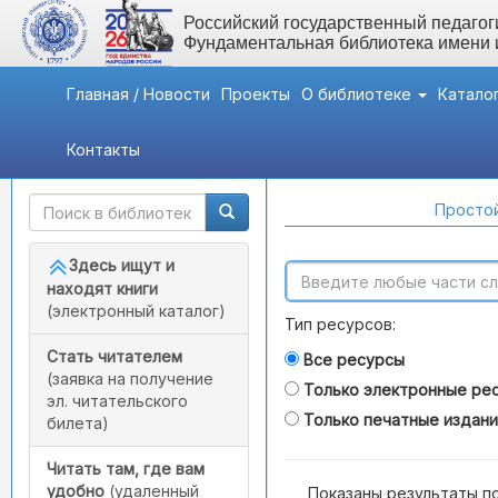
Российский государственный педагоги
Фундаментальная библиотека имени
Главная / Новости
Проекты
О библиотеке
Катало
Контакты
Быстрый доступ
Поиск по каталогам
Простой
Здесь ищут и
находят книги
(электронный каталог)
Тип ресурсов:
Стать читателем
Все ресурсы
(заявка на получение
Только электронные ре
эл. читательского
Только печатные издан
билета)
Читать там, где вам
удобно
(удаленный
Показаны результаты п