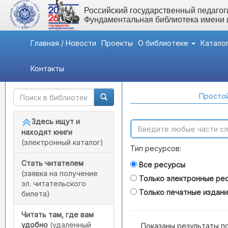
Российский государственный педагоги
Фундаментальная библиотека имени
Главная / Новости
Проекты
О библиотеке
Катало
Контакты
Быстрый доступ
Поиск по каталогам
Простой
Здесь ищут и
находят книги
(электронный каталог)
Тип ресурсов:
Стать читателем
Все ресурсы
(заявка на получение
Только электронные ре
эл. читательского
Только печатные издан
билета)
Читать там, где вам
удобно
(удаленный
Показаны результаты п