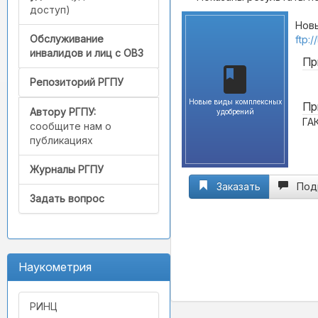
доступ)
Новы
Обслуживание
ftp:
инвалидов и лиц с ОВЗ
Пр
Репозиторий РГПУ
Новые виды комплексных
Пр
Автору РГПУ:
удобрений
ГА
сообщите нам о
публикациях
Журналы РГПУ
Заказать
Под
Задать вопрос
Наукометрия
РИНЦ