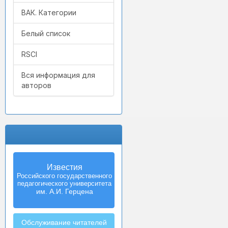
ВАК. Категории
Белый список
RSCI
Вся информация для
авторов
Известия
Izvestia:
Российского государственного
Herzen University
педагогического университета
Journal of
Humanities & Sciences
им. А.И. Герцена
Обслуживание читателей