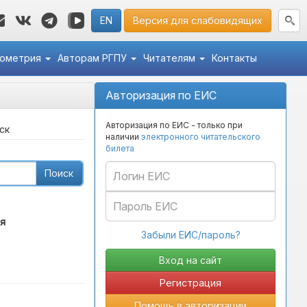
EN
Версия для слабовидящих
кометрия
Авторам РГПУ
Читателям
Контакты
Авторизация по ЕИС
Авторизация по ЕИС - только при
ск
наличии
электронного читательского
билета
Поиск
я
Забыли ЕИС/пароль?
Регистрация
Помощь в авторизации