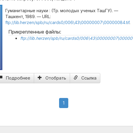
Гуманитарные науки : (Тр. молодых ученых ТашГУ). —
Ташкент, 1989. — URL:
ftp://lib.herzen/spb/ru/cards0/006\43\00000007\00000084.tif
.
Прикрепленные файлы:
ftp://lib.herzen/spb/ru/cards0/006\43\00000007\0000
Подробнее
Отобрать
Ссылка
(current)
1