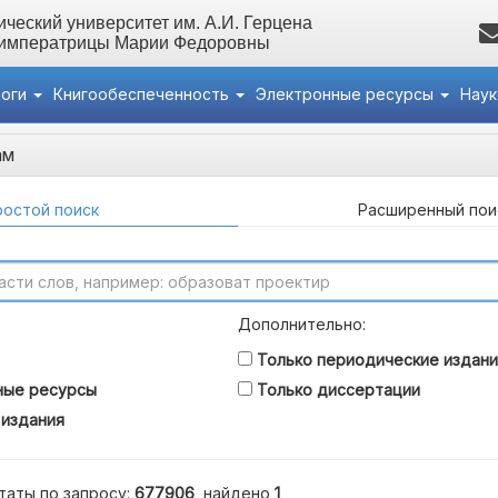
ческий университет им. А.И. Герцена
 императрицы Марии Федоровны
логи
Книгообеспеченность
Электронные ресурсы
Нау
ам
остой поиск
Расширенный пои
Дополнительно:
Только периодические издани
ные ресурсы
Только диссертации
 издания
таты по запросу:
677906
, найдено
1