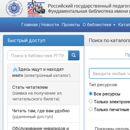
Российский государственный педагоги
Фундаментальная библиотека имени
Главная / Новости
Проекты
О библиотеке
Ката
Быстрый доступ
Поиск по каталог
Пр
Здесь ищут и находят
книги
(электронный каталог)
Тип ресурсов:
Стать читателем
(заявка на получение эл.
Все ресурсы
читательского билета)
Только электрон
Только печатные
Читать там, где вам удобно
(удаленный доступ)
Обслуживание инвалидов и
Показаны резуль