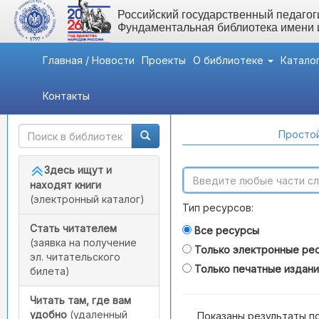
Российский государственный педагоги
Фундаментальная библиотека имени
Главная / Новости
Проекты
О библиотеке
Катало
Контакты
Быстрый доступ
Поиск по каталогам
Простой
Здесь ищут и
находят книги
(электронный каталог)
Тип ресурсов:
Стать читателем
Все ресурсы
(заявка на получение
Только электронные ре
эл. читательского
Только печатные издан
билета)
Читать там, где вам
удобно
(удаленный
Показаны результаты п