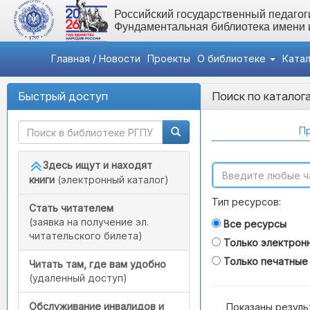
Российский государственный педагоги
Фундаментальная библиотека имени
Главная / Новости
Проекты
О библиотеке
Ката
Быстрый доступ
Поиск по каталог
Пр
Здесь ищут и находят
книги
(электронный каталог)
Тип ресурсов:
Стать читателем
(заявка на получение эл.
Все ресурсы
читательского билета)
Только электрон
Только печатные
Читать там, где вам удобно
(удаленный доступ)
Обслуживание инвалидов и
Показаны резуль