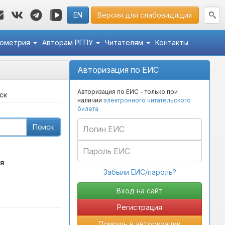
EN
Версия для слабовидящих
кометрия
Авторам РГПУ
Читателям
Контакты
Авторизация по ЕИС
Авторизация по ЕИС - только при
ск
наличии
электронного читательского
билета
Поиск
я
Забыли ЕИС/пароль?
Регистрация
Помощь в авторизации