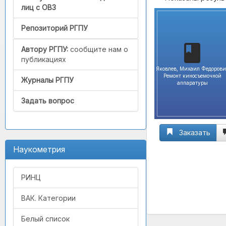
лиц с ОВЗ
Репозиторий РГПУ
Автору РГПУ:
сообщите нам о
публикациях
Яковлев, Михаил Федорови
Ремонт киносъемочной
Журналы РГПУ
аппаратуры
Задать вопрос
Заказать
Наукометрия
РИНЦ
ВАК. Категории
Белый список