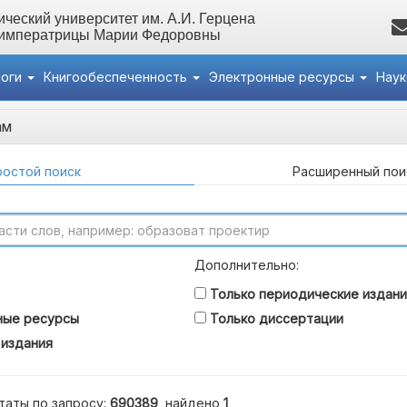
ческий университет им. А.И. Герцена
 императрицы Марии Федоровны
логи
Книгообеспеченность
Электронные ресурсы
Нау
ам
остой поиск
Расширенный пои
Дополнительно:
Только периодические издани
ные ресурсы
Только диссертации
 издания
таты по запросу:
690389
, найдено
1