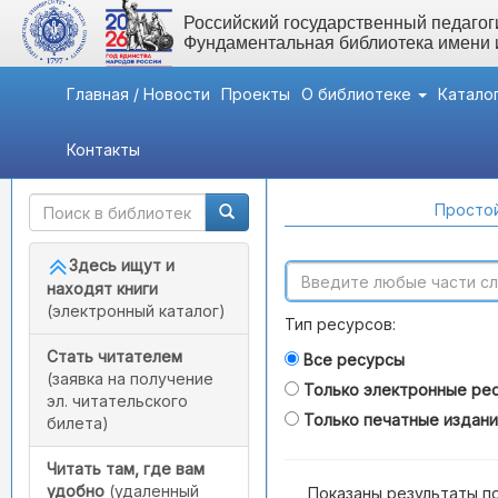
Российский государственный педагоги
Фундаментальная библиотека имени
Главная / Новости
Проекты
О библиотеке
Катало
Контакты
Быстрый доступ
Поиск по каталогам
Простой
Здесь ищут и
находят книги
(электронный каталог)
Тип ресурсов:
Стать читателем
Все ресурсы
(заявка на получение
Только электронные ре
эл. читательского
Только печатные издан
билета)
Читать там, где вам
удобно
(удаленный
Показаны результаты п