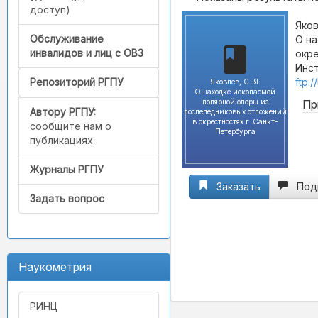
доступ)
Яков
Обслуживание
О на
инвалидов и лиц с ОВЗ
окре
Инсти
ftp:
Репозиторий РГПУ
Яковлев, С. Я.
О находке ископаемой
полярной флоры из
Пр
Автору РГПУ:
послеледниковых отложений
в окрестностях г. Санкт-
сообщите нам о
Петербурга
публикациях
Журналы РГПУ
Заказать
Под
Задать вопрос
Наукометрия
РИНЦ