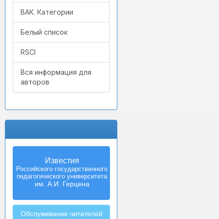
ВАК. Категории
Белый список
RSCI
Вся информация для
авторов
Известия
Izvestia:
Российского государственного
Herzen University
педагогического университета
Journal of
Humanities & Sciences
им. А.И. Герцена
Обслуживание читателей