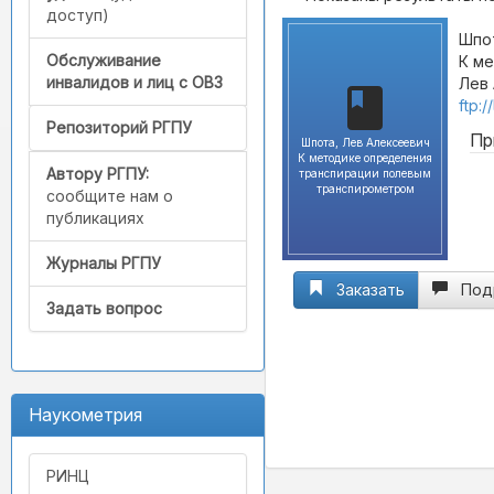
доступ)
Шпот
Обслуживание
К м
инвалидов и лиц с ОВЗ
Лев 
ftp:
Репозиторий РГПУ
Пр
Шпота, Лев Алексеевич
К методике определения
Автору РГПУ:
транспирации полевым
транспирометром
сообщите нам о
публикациях
Журналы РГПУ
Заказать
Под
Задать вопрос
Наукометрия
РИНЦ