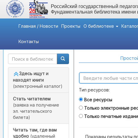
Российский государственный педагоги
Фундаментальная библиотека имени
Главная / Новости
Проекты
О библиотеке
Катало
Контакты
Быстрый доступ
Поиск по каталогам
Простой
Здесь ищут и
находят книги
(электронный каталог)
Тип ресурсов:
Стать читателем
Все ресурсы
(заявка на получение
Только электронные ре
эл. читательского
Только печатные издан
билета)
Читать там, где вам
удобно
(удаленный
Показаны результаты п