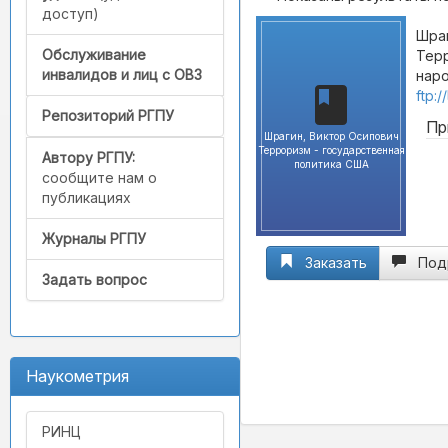
доступ)
Шраг
Обслуживание
Терр
инвалидов и лиц с ОВЗ
наро
ftp:
Репозиторий РГПУ
Пр
Шрагин, Виктор Осипович
Терроризм - государственная
Автору РГПУ:
политика США
сообщите нам о
публикациях
Журналы РГПУ
Заказать
Под
Задать вопрос
Наукометрия
РИНЦ