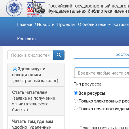
Российский государственный педагоги
Фундаментальная библиотека имени
Главная / Новости
Проекты
О библиотеке
Катало
Контакты
Быстрый доступ
Поиск по каталогам
Простой
Здесь ищут и
находят книги
(электронный каталог)
Тип ресурсов:
Стать читателем
Все ресурсы
(заявка на получение
Только электронные ре
эл. читательского
Только печатные издан
билета)
Читать там, где вам
удобно
(удаленный
Показаны результаты п