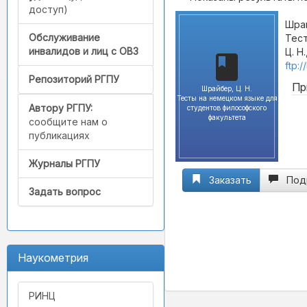
доступ)
Шрай
Обслуживание
Тест
инвалидов и лиц с ОВЗ
Ц. Н
ftp:
Репозиторий РГПУ
Пр
Шрайбер, Ц. Н.
Тесты на немецком языке для
Автору РГПУ:
студентов философского
факультета
сообщите нам о
публикациях
Журналы РГПУ
Заказать
Под
Задать вопрос
Наукометрия
РИНЦ