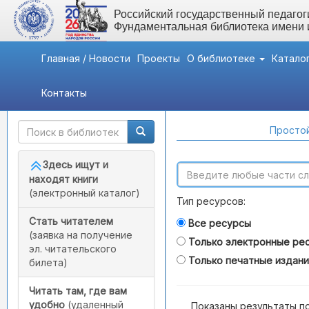
Российский государственный педагоги
Фундаментальная библиотека имени
Главная / Новости
Проекты
О библиотеке
Катало
Контакты
Быстрый доступ
Поиск по каталогам
Простой
Здесь ищут и
находят книги
(электронный каталог)
Тип ресурсов:
Стать читателем
Все ресурсы
(заявка на получение
Только электронные ре
эл. читательского
Только печатные издан
билета)
Читать там, где вам
удобно
(удаленный
Показаны результаты п