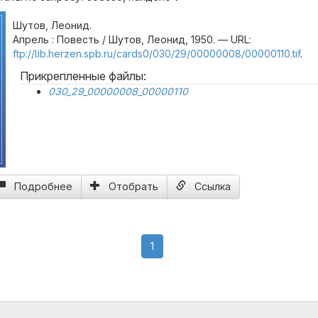
Шутов, Леонид.
Апрель : Повесть / Шутов, Леонид, 1950. — URL:
ftp://lib.herzen.spb.ru/cards0/030/29/00000008/00000110.tif
.
Прикрепленные файлы:
030_29_00000008_00000110
Подробнее
Отобрать
Ссылка
(current)
1