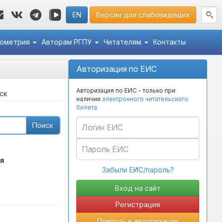
EN
Версия для слабовидящих
кометрия
Авторам РГПУ
Читателям
Контакты
Авторизация по ЕИС
Авторизация по ЕИС - только при
ск
наличии
электронного читательского
билета
Поиск
я
Забыли ЕИС/пароль?
Регистрация
Помощь в авторизации