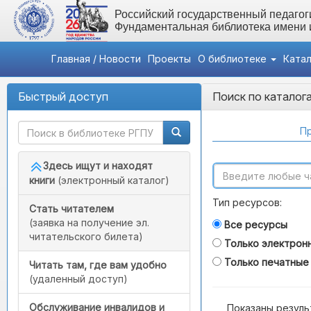
Российский государственный педагоги
Фундаментальная библиотека имени
Главная / Новости
Проекты
О библиотеке
Ката
Быстрый доступ
Поиск по каталог
Пр
Здесь ищут и находят
книги
(электронный каталог)
Тип ресурсов:
Стать читателем
(заявка на получение эл.
Все ресурсы
читательского билета)
Только электрон
Только печатные
Читать там, где вам удобно
(удаленный доступ)
Обслуживание инвалидов и
Показаны резуль