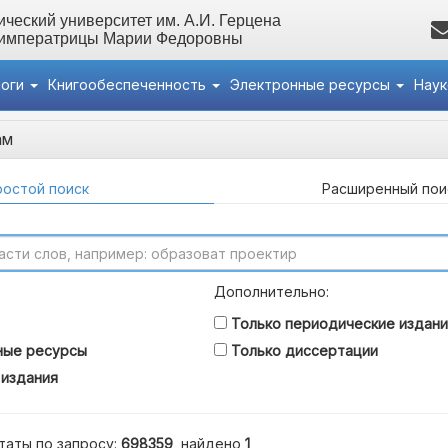
ческий университет им. А.И. Герцена
 императрицы Марии Федоровны
логи
Книгообеспеченность
Электронные ресурсы
Нау
ам
остой поиск
Расширенный пои
Дополнительно:
Только периодические издани
ные ресурсы
Только диссертации
 издания
таты по запросу:
698359
, найдено
1