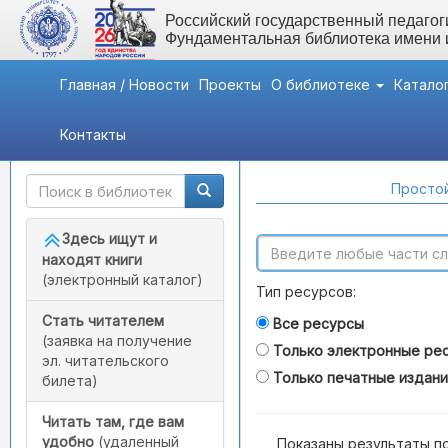
Российский государственный педагоги
Фундаментальная библиотека имени
Главная / Новости
Проекты
О библиотеке
Катало
Контакты
Быстрый доступ
Поиск по каталогам
Простой
Здесь ищут и
находят книги
(электронный каталог)
Тип ресурсов:
Стать читателем
Все ресурсы
(заявка на получение
Только электронные ре
эл. читательского
Только печатные издан
билета)
Читать там, где вам
удобно
(удаленный
Показаны результаты п