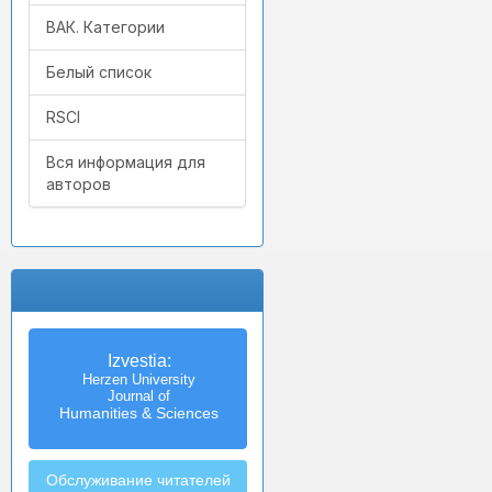
ВАК. Категории
Белый список
RSCI
Вся информация для
авторов
Izvestia:
Herzen University
Journal of
Humanities & Sciences
Обслуживание читателей