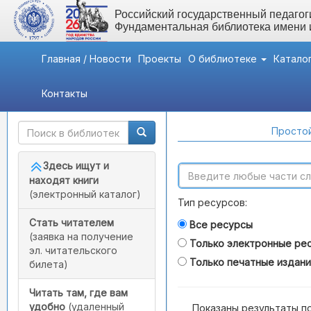
Российский государственный педагоги
Фундаментальная библиотека имени
Главная / Новости
Проекты
О библиотеке
Катало
Контакты
Быстрый доступ
Поиск по каталогам
Простой
Здесь ищут и
находят книги
(электронный каталог)
Тип ресурсов:
Стать читателем
Все ресурсы
(заявка на получение
Только электронные ре
эл. читательского
Только печатные издан
билета)
Читать там, где вам
удобно
(удаленный
Показаны результаты п