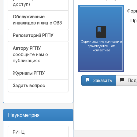
доступ)
Форм
Обслуживание
Пр
инвалидов и лиц с ОВЗ
Репозиторий РГПУ
Формирование личности в
производственном
Автору РГПУ:
коллективе
сообщите нам о
публикациях
Журналы РГПУ
Заказать
Под
Задать вопрос
Наукометрия
РИНЦ