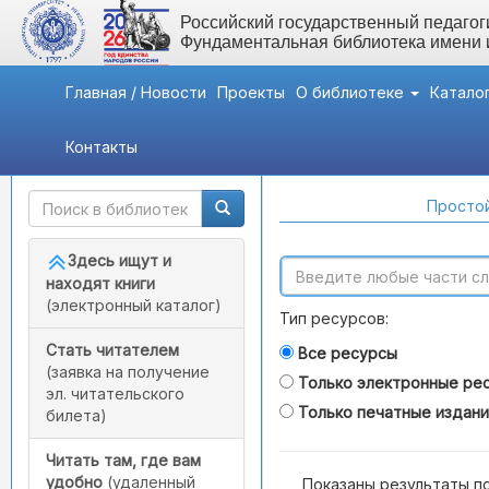
Российский государственный педагоги
Фундаментальная библиотека имени
Главная / Новости
Проекты
О библиотеке
Катало
Контакты
Быстрый доступ
Поиск по каталогам
Простой
Здесь ищут и
находят книги
(электронный каталог)
Тип ресурсов:
Стать читателем
Все ресурсы
(заявка на получение
Только электронные ре
эл. читательского
Только печатные издан
билета)
Читать там, где вам
удобно
(удаленный
Показаны результаты п