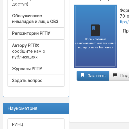
доступ)
Форм
Обслуживание
70-е
инвалидов и лиц с ОВЗ
ftp:
Пр
Репозиторий РГПУ
Формирование
национальных независимых
Автору РГПУ:
государств на Балканах
сообщите нам о
публикациях
Журналы РГПУ
Заказать
Под
Задать вопрос
Наукометрия
РИНЦ