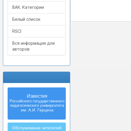
ВАК. Категории
Белый список
RSCI
Вся информация для
авторов
Известия
Izvestia:
Российского государственного
Herzen University
педагогического университета
Journal of
Humanities & Sciences
им. А.И. Герцена
Обслуживание читателей