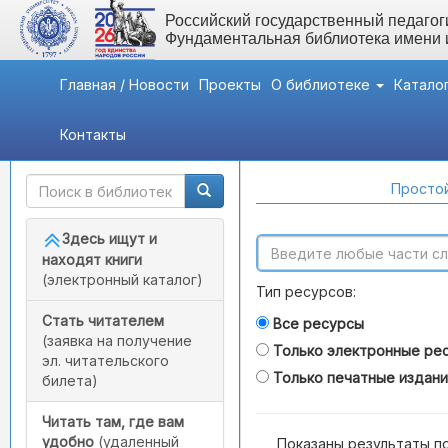
Российский государственный педагоги
Фундаментальная библиотека имени
Главная / Новости
Проекты
О библиотеке
Катало
Контакты
Быстрый доступ
Поиск по каталогам
Простой
Здесь ищут и
находят книги
(электронный каталог)
Тип ресурсов:
Стать читателем
Все ресурсы
(заявка на получение
Только электронные ре
эл. читательского
Только печатные издан
билета)
Читать там, где вам
удобно
(удаленный
Показаны результаты п