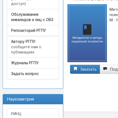
доступ)
Мето
Обслуживание
псих
инвалидов и лиц с ОВЗ
М. :
Репозиторий РГПУ
Методология и методы
Автору РГПУ:
социальной психологии
сообщите нам о
публикациях
Журналы РГПУ
Заказать
Под
Задать вопрос
Наукометрия
РИНЦ