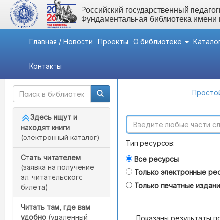
Российский государственный педагоги
Фундаментальная библиотека имени
Главная / Новости
Проекты
О библиотеке
Катало
Контакты
Быстрый доступ
Поиск по каталогам
Простой
Здесь ищут и
находят книги
(электронный каталог)
Тип ресурсов:
Стать читателем
Все ресурсы
(заявка на получение
Только электронные ре
эл. читательского
Только печатные издан
билета)
Читать там, где вам
удобно
(удаленный
Показаны результаты п