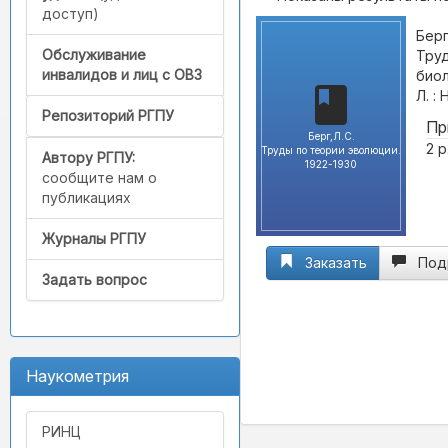
доступ)
Берг
Обслуживание
Труд
инвалидов и лиц с ОВЗ
биол
Л. : 
Репозиторий РГПУ
Пр
Берг,Л.С.
2 р
Труды по теории эволюции.
Автору РГПУ:
1922-1930
сообщите нам о
публикациях
Журналы РГПУ
Заказать
Под
Задать вопрос
Наукометрия
РИНЦ