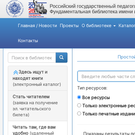
Российский государственный педагоги
Фундаментальная библиотека имени
Главная / Новости
Проекты
О библиотеке
Катало
Контакты
Быстрый доступ
Поиск по каталогам
Простой
Здесь ищут и
находят книги
(электронный каталог)
Тип ресурсов:
Стать читателем
Все ресурсы
(заявка на получение
Только электронные ре
эл. читательского
Только печатные издан
билета)
Читать там, где вам
удобно
(удаленный
Показаны результаты п