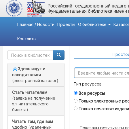
Российский государственный педагоги
Фундаментальная библиотека имени
Главная / Новости
Проекты
О библиотеке
Катало
Контакты
Быстрый доступ
Поиск по каталогам
Простой
Здесь ищут и
находят книги
(электронный каталог)
Тип ресурсов:
Стать читателем
Все ресурсы
(заявка на получение
Только электронные ре
эл. читательского
Только печатные издан
билета)
Читать там, где вам
удобно
(удаленный
Показаны результаты п