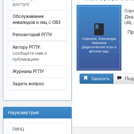
доступ)
Соро
Обслуживание
Дида
инвалидов и лиц с ОВЗ
URL
Пр
Репозиторий РГПУ
Сорокина, Александра
Ивановна
Автору РГПУ:
Дидактические игры в
детском саду
сообщите нам о
публикациях
Журналы РГПУ
Заказать
Под
Задать вопрос
Наукометрия
РИНЦ