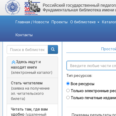
Российский государственный педагоги
Фундаментальная библиотека имени
Главная / Новости
Проекты
О библиотеке
Катало
Контакты
Быстрый доступ
Поиск по каталогам
Простой
Здесь ищут и
находят книги
(электронный каталог)
Тип ресурсов:
Стать читателем
Все ресурсы
(заявка на получение
Только электронные ре
эл. читательского
Только печатные издан
билета)
Читать там, где вам
удобно
(удаленный
Показаны результаты п