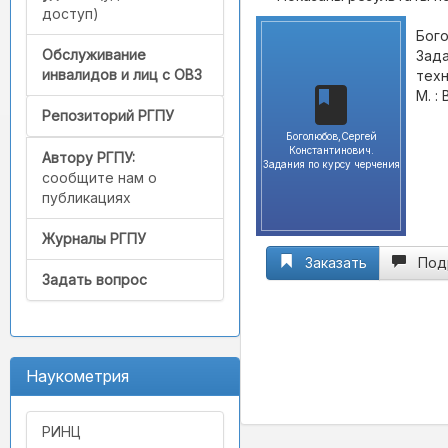
доступ)
Бого
Обслуживание
Зада
инвалидов и лиц с ОВЗ
техн
М. :
Репозиторий РГПУ
Боголюбов,Сергей
Константинович.
Автору РГПУ:
Задания по курсу черчения
сообщите нам о
публикациях
Журналы РГПУ
Заказать
Под
Задать вопрос
Наукометрия
РИНЦ