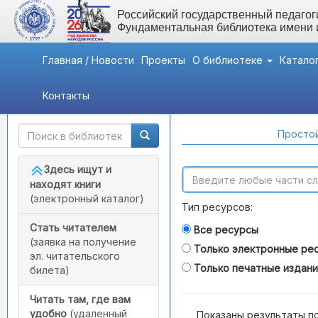
Российский государственный педагоги
Фундаментальная библиотека имени
Главная / Новости
Проекты
О библиотеке
Катало
Контакты
Быстрый доступ
Поиск по каталогам
Простой
Здесь ищут и
находят книги
(электронный каталог)
Тип ресурсов:
Стать читателем
Все ресурсы
(заявка на получение
Только электронные ре
эл. читательского
Только печатные издан
билета)
Читать там, где вам
удобно
(удаленный
Показаны результаты п