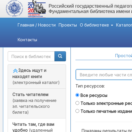
Российский государственный педагоги
Фундаментальная библиотека имени
Главная / Новости
Проекты
О библиотеке
Катало
Контакты
Быстрый доступ
Поиск по каталогам
Простой
Здесь ищут и
находят книги
(электронный каталог)
Тип ресурсов:
Стать читателем
Все ресурсы
(заявка на получение
Только электронные ре
эл. читательского
Только печатные издан
билета)
Читать там, где вам
удобно
(удаленный
Показаны результаты п