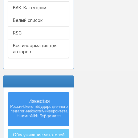
ВАК. Категории
Белый список
RSCI
Вся информация для
авторов
Izvestia:
Herzen University
Journal of
Humanities & Sciences
Обслуживание читателей