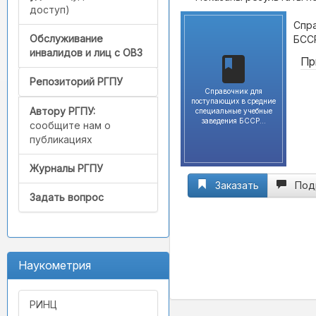
доступ)
Спр
Обслуживание
БССР
инвалидов и лиц с ОВЗ
Пр
Репозиторий РГПУ
Справочник для
поступающих в средние
Автору РГПУ:
специальные учебные
заведения БССР...
сообщите нам о
публикациях
Журналы РГПУ
Заказать
Под
Задать вопрос
Наукометрия
РИНЦ