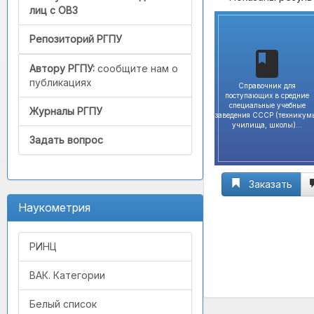
лиц с ОВЗ
Репозиторий РГПУ
Автору РГПУ:
сообщите нам о
публикациях
Справочник для
поступающих в средние
специальные учебные
Журналы РГПУ
заведения СССР (техникум
училища, школы)...
Задать вопрос
Заказать
Наукометрия
РИНЦ
ВАК. Категории
Белый список