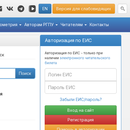
EN
Версия для слабовидящих
кометрия
Авторам РГПУ
Читателям
Контакты
Авторизация по ЕИС
Авторизация по ЕИС - только при
ск
наличии
электронного читательского
билета
Поиск
я
Забыли ЕИС/пароль?
Регистрация
Помощь в авторизации