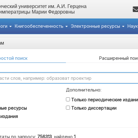
ческий университет им. А.И. Герцена
 императрицы Марии Федоровны
логи
Книгообеспеченность
Электронные ресурсы
Нау
ам
остой поиск
Расширенный пои
Дополнительно:
Только периодические издани
ные ресурсы
Только диссертации
 издания
таты по запросу:
756313
, найдено
1