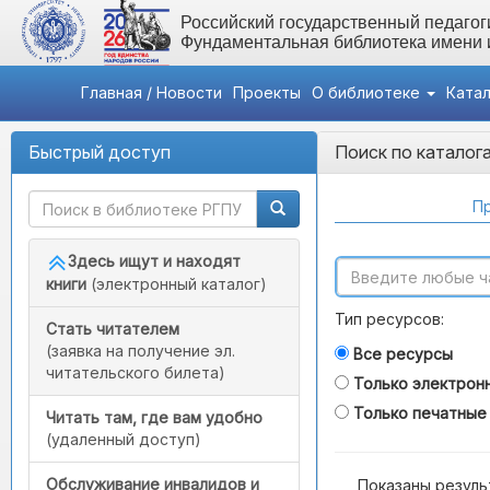
Российский государственный педагоги
Фундаментальная библиотека имени
Главная / Новости
Проекты
О библиотеке
Ката
Быстрый доступ
Поиск по каталог
Пр
Здесь ищут и находят
книги
(электронный каталог)
Тип ресурсов:
Стать читателем
(заявка на получение эл.
Все ресурсы
читательского билета)
Только электрон
Только печатные
Читать там, где вам удобно
(удаленный доступ)
Обслуживание инвалидов и
Показаны резуль