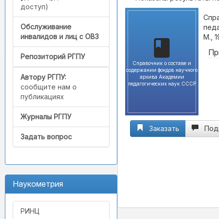
доступ)
Спра
Обслуживание
педа
инвалидов и лиц с ОВЗ
М., 
Пр
Репозиторий РГПУ
Справочник о составе и
содержании фондов научного
Автору РГПУ:
архива Академии
педагогических наук СССР
сообщите нам о
публикациях
Журналы РГПУ
Заказать
Под
Задать вопрос
Наукометрия
РИНЦ