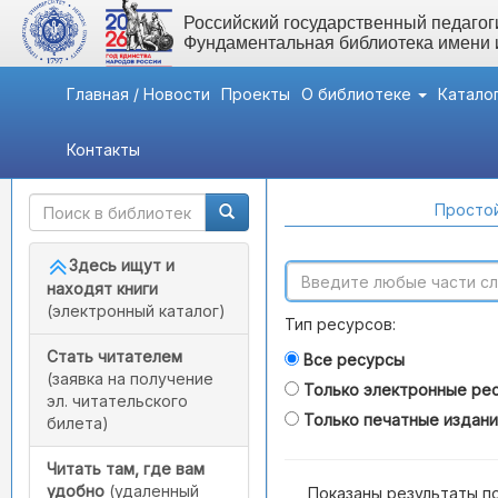
Российский государственный педагоги
Фундаментальная библиотека имени
Главная / Новости
Проекты
О библиотеке
Катало
Контакты
Быстрый доступ
Поиск по каталогам
Простой
Здесь ищут и
находят книги
(электронный каталог)
Тип ресурсов:
Стать читателем
Все ресурсы
(заявка на получение
Только электронные ре
эл. читательского
Только печатные издан
билета)
Читать там, где вам
удобно
(удаленный
Показаны результаты п