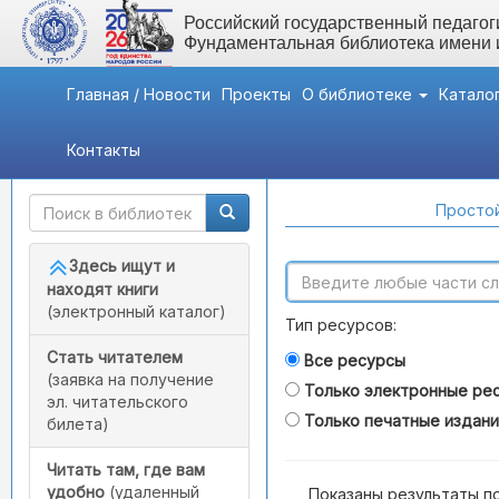
Российский государственный педагоги
Фундаментальная библиотека имени
Главная / Новости
Проекты
О библиотеке
Катало
Контакты
Быстрый доступ
Поиск по каталогам
Простой
Здесь ищут и
находят книги
(электронный каталог)
Тип ресурсов:
Стать читателем
Все ресурсы
(заявка на получение
Только электронные ре
эл. читательского
Только печатные издан
билета)
Читать там, где вам
удобно
(удаленный
Показаны результаты п