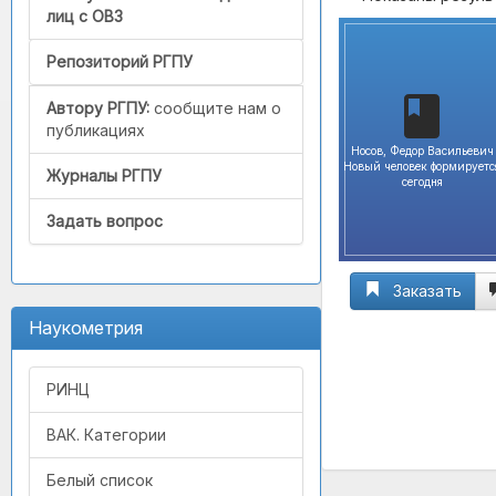
лиц с ОВЗ
Репозиторий РГПУ
Автору РГПУ:
сообщите нам о
публикациях
Носов, Федор Васильевич
Новый человек формируетс
Журналы РГПУ
сегодня
Задать вопрос
Заказать
Наукометрия
РИНЦ
ВАК. Категории
Белый список