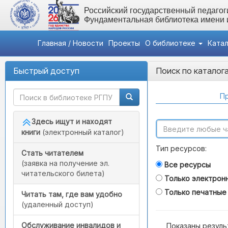
Российский государственный педагоги
Фундаментальная библиотека имени
Главная / Новости
Проекты
О библиотеке
Ката
Быстрый доступ
Поиск по каталог
Пр
Здесь ищут и находят
книги
(электронный каталог)
Тип ресурсов:
Стать читателем
(заявка на получение эл.
Все ресурсы
читательского билета)
Только электрон
Только печатные
Читать там, где вам удобно
(удаленный доступ)
Обслуживание инвалидов и
Показаны резуль