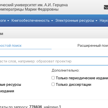
ческий университет им. А.И. Герцена
 императрицы Марии Федоровны
логи
Книгообеспеченность
Электронные ресурсы
Нау
ам
остой поиск
Расширенный пои
Дополнительно:
Только периодические издани
ные ресурсы
Только диссертации
 издания
таты по запросу:
778836
, найдено
1