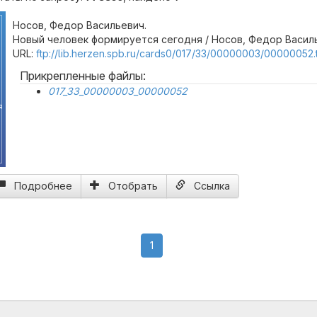
Носов, Федор Васильевич.
Новый человек формируется сегодня / Носов, Федор Василь
URL:
ftp://lib.herzen.spb.ru/cards0/017/33/00000003/00000052.t
Прикрепленные файлы:
017_33_00000003_00000052
я
Подробнее
Отобрать
Ссылка
(current)
1