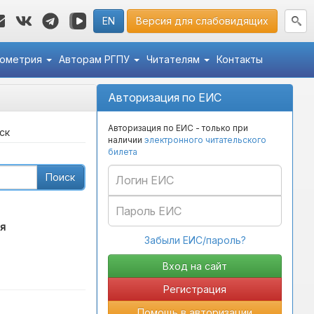
EN
Версия для слабовидящих
кометрия
Авторам РГПУ
Читателям
Контакты
Авторизация по ЕИС
Авторизация по ЕИС - только при
ск
наличии
электронного читательского
билета
Поиск
я
Забыли ЕИС/пароль?
Регистрация
Помощь в авторизации