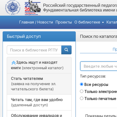
Российский государственный педагоги
Фундаментальная библиотека имени
Главная / Новости
Проекты
О библиотеке
Ката
Быстрый доступ
Поиск по каталог
Пр
Здесь ищут и находят
книги
(электронный каталог)
Тип ресурсов:
Стать читателем
(заявка на получение эл.
Все ресурсы
читательского билета)
Только электрон
Только печатные
Читать там, где вам удобно
(удаленный доступ)
Обслуживание инвалидов и
Показаны резуль