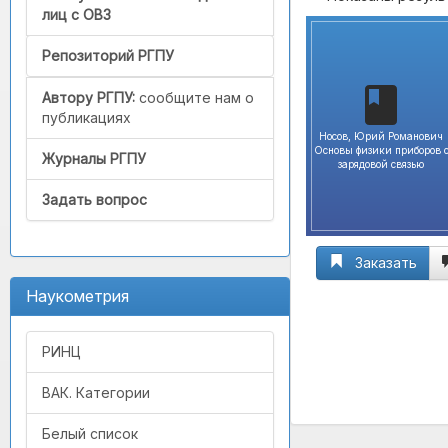
лиц с ОВЗ
Репозиторий РГПУ
Автору РГПУ:
сообщите нам о
публикациях
Носов, Юрий Романович
Основы физики приборов 
Журналы РГПУ
зарядовой связью
Задать вопрос
Заказать
Наукометрия
РИНЦ
ВАК. Категории
Белый список