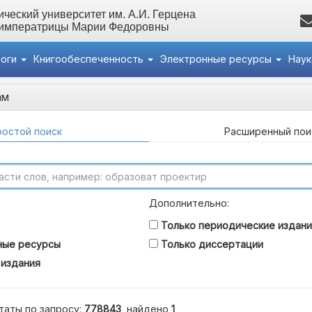
ческий университет им. А.И. Герцена
 императрицы Марии Федоровны
логи
Книгообеспеченность
Электронные ресурсы
Нау
ам
остой поиск
Расширенный пои
Дополнительно:
Только периодические издани
ные ресурсы
Только диссертации
 издания
таты по запросу:
778843
, найдено
1