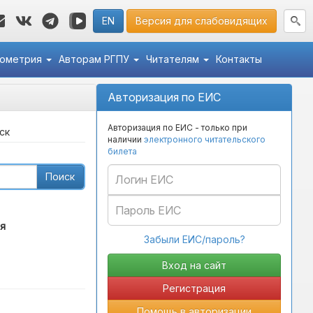
EN
Версия для слабовидящих
кометрия
Авторам РГПУ
Читателям
Контакты
Авторизация по ЕИС
Авторизация по ЕИС - только при
ск
наличии
электронного читательского
билета
Поиск
я
Забыли ЕИС/пароль?
Регистрация
Помощь в авторизации