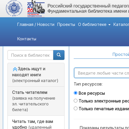
Российский государственный педагоги
Фундаментальная библиотека имени
Главная / Новости
Проекты
О библиотеке
Катало
Контакты
Быстрый доступ
Поиск по каталогам
Простой
Здесь ищут и
находят книги
(электронный каталог)
Тип ресурсов:
Стать читателем
Все ресурсы
(заявка на получение
Только электронные ре
эл. читательского
Только печатные издан
билета)
Читать там, где вам
удобно
(удаленный
Показаны результаты п