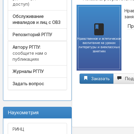
доступ)
Нрав
Обслуживание
заня
инвалидов и лиц с ОВЗ
Пр
Репозиторий РГПУ
Нравственное и эстетическое
воспитание на уроках
Автору РГПУ:
литературы и внеклассных
занятиях
сообщите нам о
публикациях
Журналы РГПУ
Заказать
Под
Задать вопрос
Наукометрия
РИНЦ