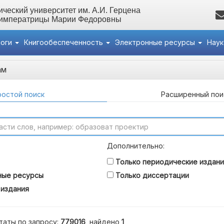
ческий университет им. А.И. Герцена
 императрицы Марии Федоровны
логи
Книгообеспеченность
Электронные ресурсы
Нау
ам
остой поиск
Расширенный пои
Дополнительно:
Только периодические издани
ные ресурсы
Только диссертации
 издания
таты по запросу:
779016
, найдено
1