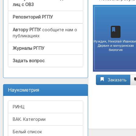
лиц с ОВЗ
Репозиторий РГПУ
Автору РГПУ:
сообщите нам о
публикациях
Нуждин, Николай Иванови
Дарвин и мичуринская
Журналы РГПУ
биология
Задать вопрос
Заказать
Наукометрия
РИНЦ
ВАК. Категории
Белый список