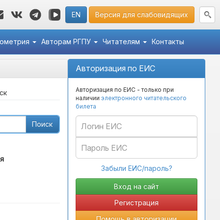
EN
Версия для слабовидящих
кометрия
Авторам РГПУ
Читателям
Контакты
Авторизация по ЕИС
Авторизация по ЕИС - только при
ск
наличии
электронного читательского
билета
Поиск
я
Забыли ЕИС/пароль?
Регистрация
Помощь в авторизации