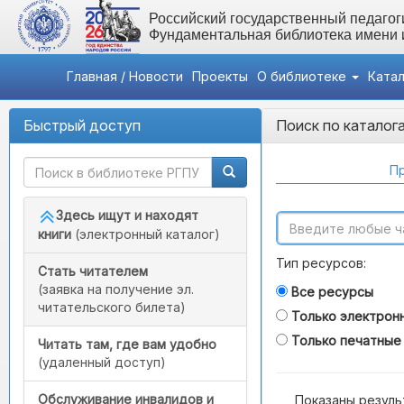
Российский государственный педагоги
Фундаментальная библиотека имени
Главная / Новости
Проекты
О библиотеке
Ката
Быстрый доступ
Поиск по каталог
Пр
Здесь ищут и находят
книги
(электронный каталог)
Тип ресурсов:
Стать читателем
(заявка на получение эл.
Все ресурсы
читательского билета)
Только электрон
Только печатные
Читать там, где вам удобно
(удаленный доступ)
Обслуживание инвалидов и
Показаны резуль