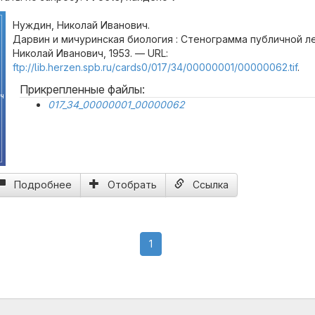
Нуждин, Николай Иванович.
Дарвин и мичуринская биология : Стенограмма публичной ле
Николай Иванович, 1953. — URL:
ftp://lib.herzen.spb.ru/cards0/017/34/00000001/00000062.tif
.
Прикрепленные файлы:
ч
017_34_00000001_00000062
Подробнее
Отобрать
Ссылка
(current)
1